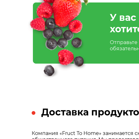
У вас
хотит
Отправьте 
обязатель
Доставка продукто
Компания «Fruct To Home» занимается