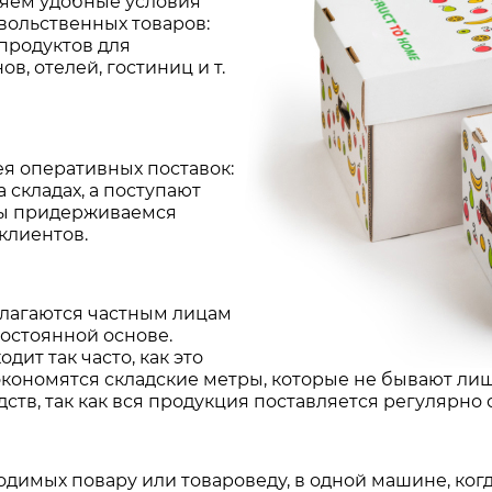
ляем удобные условия
вольственных товаров:
 продуктов для
в, отелей, гостиниц и т.
я оперативных поставок:
 складах, а поступают
мы придерживаемся
клиентов.
лагаются частным лицам
постоянной основе.
ит так часто, как это
экономятся складские метры, которые не бывают лиш
тв, так как вся продукция поставляется регулярно
ходимых повару или товароведу, в одной машине, ко