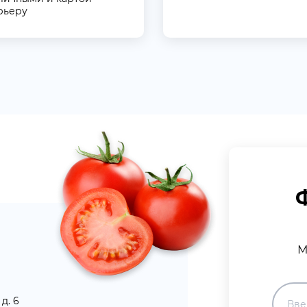
рьеру
М
д. 6