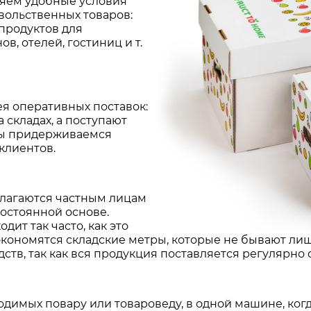
ляем удобные условия
вольственных товаров:
 продуктов для
в, отелей, гостиниц и т.
я оперативных поставок:
 складах, а поступают
мы придерживаемся
клиентов.
лагаются частным лицам
постоянной основе.
ит так часто, как это
экономятся складские метры, которые не бывают лиш
тв, так как вся продукция поставляется регулярно
ходимых повару или товароведу, в одной машине, ко