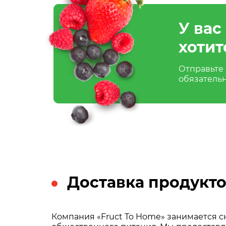
У вас
хотит
Отправьте 
обязатель
Доставка продукто
Компания «Fruct To Home» занимается