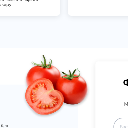
рьеру
М
д. 6