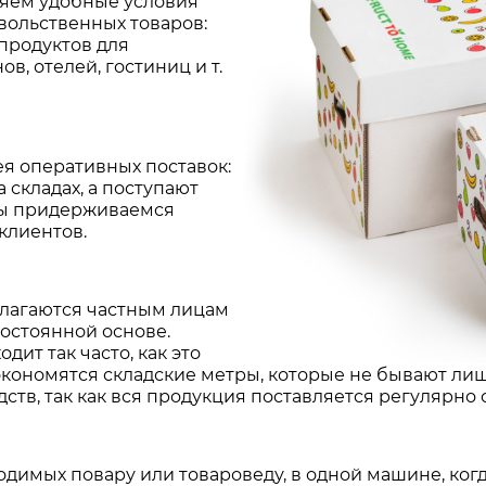
ляем удобные условия
вольственных товаров:
 продуктов для
в, отелей, гостиниц и т.
я оперативных поставок:
 складах, а поступают
мы придерживаемся
клиентов.
лагаются частным лицам
постоянной основе.
ит так часто, как это
экономятся складские метры, которые не бывают лиш
тв, так как вся продукция поставляется регулярно
ходимых повару или товароведу, в одной машине, ко