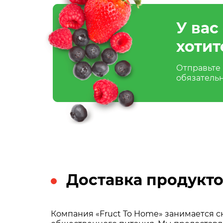
У вас
хотит
Отправьте 
обязатель
Доставка продукто
Компания «Fruct To Home» занимается