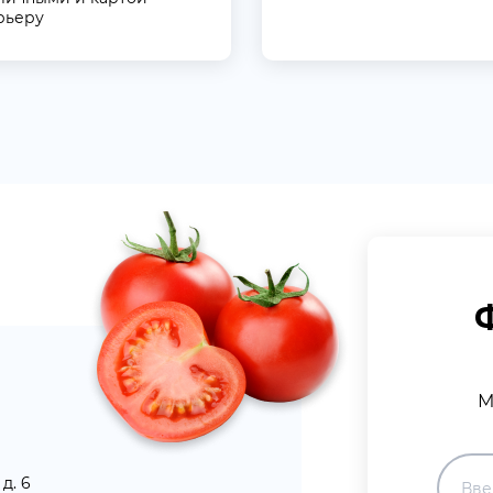
рьеру
М
д. 6