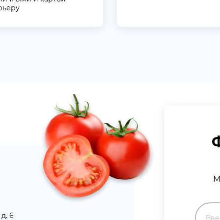
рьеру
М
д. 6