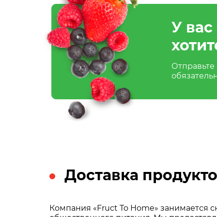
У вас
хотит
Отправьте 
обязатель
Доставка продукто
Компания «Fruct To Home» занимается