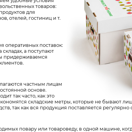
ляем удобные условия
вольственных товаров:
 продуктов для
в, отелей, гостиниц и т.
я оперативных поставок:
 складах, а поступают
мы придерживаемся
клиентов.
лагаются частным лицам
постоянной основе.
ит так часто, как это
экономятся складские метры, которые не бывают лиш
тв, так как вся продукция поставляется регулярно
ходимых повару или товароведу, в одной машине, ко