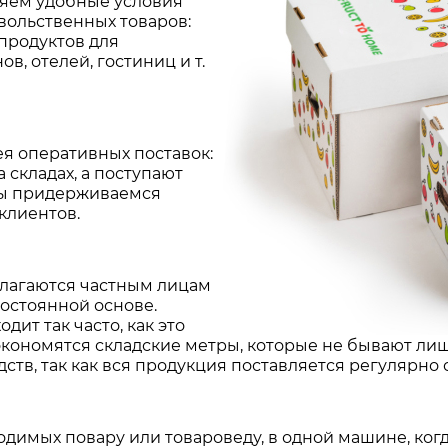
ляем удобные условия
вольственных товаров:
 продуктов для
в, отелей, гостиниц и т.
я оперативных поставок:
 складах, а поступают
мы придерживаемся
клиентов.
лагаются частным лицам
постоянной основе.
ит так часто, как это
экономятся складские метры, которые не бывают лиш
тв, так как вся продукция поставляется регулярно
ходимых повару или товароведу, в одной машине, ко