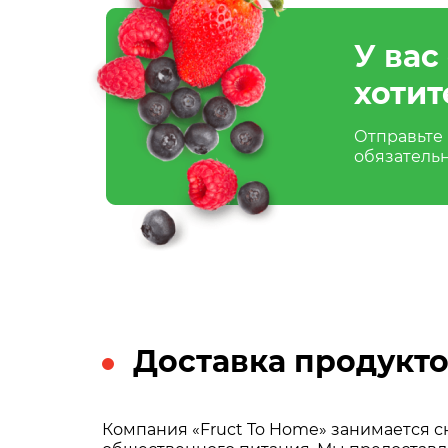
У вас
хотит
Отправьте 
обязатель
Доставка продукто
Компания «Fruct To Home» занимается