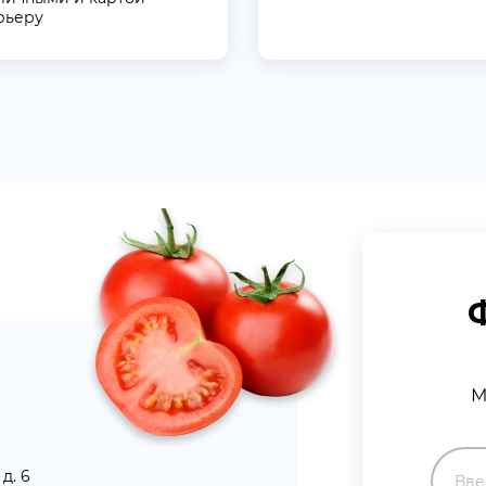
рьеру
М
д. 6